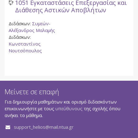
1051 Εγκαταστάσεις Επεξεργασίας και
Διάθεσης Αστικών Αποβλήτων
Διδάσκων:
Συμεών-
Αλέξανδρος Μαλαμής
Διδάσκων:
Κωνσταντίνος
Νουτσόπουλος
Μείνετε σε επαφή
Για δημιουργία μαθημάτων και ορισμό διδασκόντων
επικοινωνήστε με τους
υπεύθυνους
της σχολής όπου
ανήκει το μάθημα.
support_helios@mail.ntua.gr