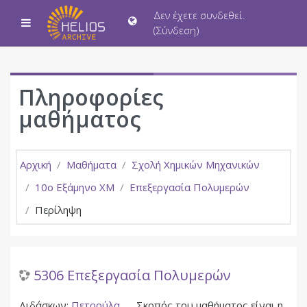
Μετάβαση στο κεντρικό περιεχόμενο
Δεν έχετε συνδεθεί.
Πλευρικός πίνακας
(
Σύνδεση
)
Πληροφορίες
μαθήματος
Αρχική
Μαθήματα
Σχολή Χημικών Μηχανικών
10ο Εξάμηνο ΧΜ
Επεξεργασία Πολυμερών
Περίληψη
5306 Επεξεργασία Πολυμερών
Διδάσκων:
Πετρούλα
Σκοπός του μαθήματος είναι η