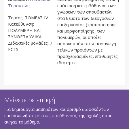
Ταραντίλη
επέκταση και εμβάθυνση των
γνώσεων των σπουδαστών
Τομέας
:
ΤΟΜΕΑΣ IV
στα θέματα των διεργασιών
Κατεύθυνση
:
επεξεργασίας (τροποποίησης
ΠΟΛΥΜΕΡΗ ΚΑΙ
και μορφοποίησης) των
ΣΥΝΘΕΤΑ ΥΛΙΚΑ
πολυμερών, οι οποίες
Διδακτικές μονάδες
:
7
αποσκοπούν στην παραγωγή
ECTS
τελικών προϊόντων με
προσχεδιασμένες, επιθυμητές
ιδιότητες.
Μείνετε σε επαφή
Για δημιουργία μαθημάτων και ορισμό διδασκόντων
επικοινωνήστε με τους
υπεύθυνους
της σχολής όπου
ανήκει το μάθημα.