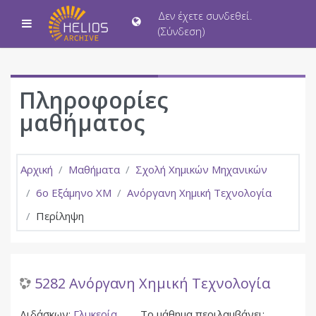
Μετάβαση στο κεντρικό περιεχόμενο
Δεν έχετε συνδεθεί.
Πλευρικός πίνακας
(
Σύνδεση
)
Πληροφορίες
μαθήματος
Αρχική
Μαθήματα
Σχολή Χημικών Μηχανικών
6ο Εξάμηνο ΧΜ
Ανόργανη Χημική Τεχνολογία
Περίληψη
5282 Ανόργανη Χημική Τεχνολογία
Διδάσκων:
Γλυκερία
Το μάθημα περιλαμβάνει: