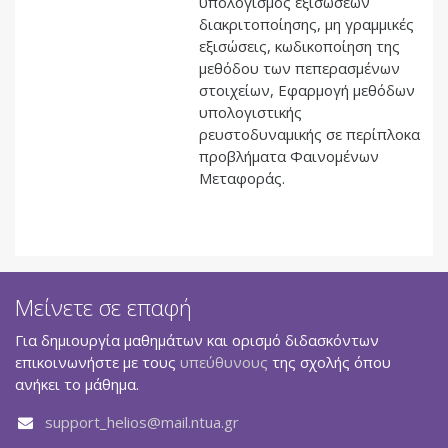
υπολογισμός εξισώσεων
διακριτοποίησης, μη γραμμικές
εξισώσεις, κωδικοποίηση της
μεθόδου των πεπερασμένων
στοιχείων, Εφαρμογή μεθόδων
υπολογιστικής
ρευστοδυναμικής σε περίπλοκα
προβλήματα Φαινομένων
Μεταφοράς.
Μείνετε σε επαφή
Για δημιουργία μαθημάτων και ορισμό διδασκόντων
επικοινωνήστε με τους
υπεύθυνους
της σχολής όπου
ανήκει το μάθημα.
support_helios@mail.ntua.gr