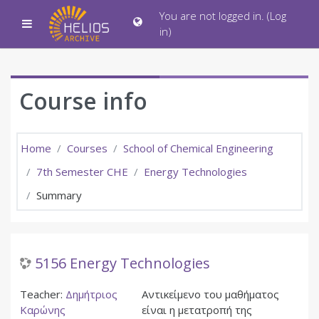
Skip to main content
You are not logged in. (
Log
Side panel
in
)
Course info
Home
Courses
School of Chemical Engineering
7th Semester CHE
Energy Technologies
Summary
5156 Energy Technologies
Teacher:
Δημήτριος
Αντικείμενο του μαθήματος
Καρώνης
είναι η μετατροπή της