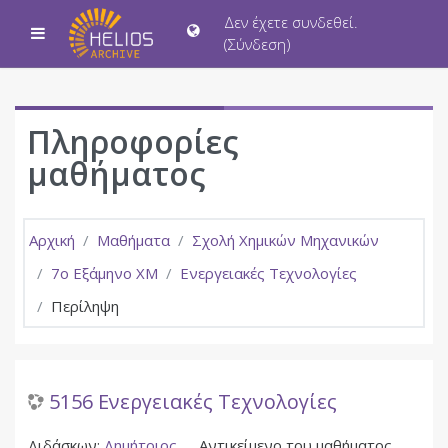
Μετάβαση στο κεντρικό περιεχόμενο
Δεν έχετε συνδεθεί.
Πλευρικός πίνακας
(
Σύνδεση
)
Πληροφορίες
μαθήματος
Αρχική
Μαθήματα
Σχολή Χημικών Μηχανικών
7ο Εξάμηνο ΧΜ
Ενεργειακές Τεχνολογίες
Περίληψη
5156 Ενεργειακές Τεχνολογίες
Διδάσκων:
Δημήτριος
Αντικείμενο του μαθήματος