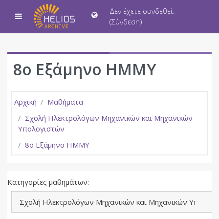
Μετάβαση στο κεντρικό περιεχόμενο
Δεν έχετε συνδεθεί.
Πλευρικός πίνακας
(
Σύνδεση
)
8ο Εξάμηνο ΗΜΜΥ
Αρχική
Μαθήματα
Σχολή Ηλεκτρολόγων Μηχανικών και Μηχανικών
Υπολογιστών
8ο Εξάμηνο ΗΜΜΥ
Κατηγορίες μαθημάτων: