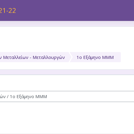
21-22
ν Μεταλλείων - Μεταλλουργών
1ο Εξάμηνο ΜΜΜ
μάτων